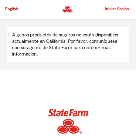
Pasar
al
English
Iniciar Sesión
contenido
principal
Comienzo
del
Algunos productos de seguros no están disponibles
contenido
actualmente en California. Por favor, comuníquese
principal
con su agente de State Farm para obtener más
información.