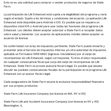
Esto no es una solicitud para comprar o vender productos de seguros de State
Farm.
La participación de Life Enhanced está sujeta a la elegibilidad del programa y varía
según el estado. Sujeto a los términos y condiciones del acuerdo. La aplicación Life
Enhanced está disponible para Android e iOS. Es posible que se requiera un
dispositivo móvil iOS o Android para usar todas las funciones del programa Life
Enhanced. Los clientes deben aceptar autorizar a State Farm a recopilar datos
sobre salud y bienestar. Los usuarios de aplicaciones móviles deben aceptar un
acuerdo de licencia.
De conformidad con la ley de impuestos pertinente, State Farm puede enviarte y
presentar ante el Servicio de Impuestos Internos y/u otra autoridad de impuestos
aplicable un Formulario 1099-MISC (ingresos misceláneos) por el canje de
recompensas de Life Enhanced, según corresponda. Tú eres el único responsable
de cualquier consecuencia fiscal que surja del canje de recompensas de Life
Enhanced. State Farm no provee asesoría fiscal ni legal. Es posible que desees
discutir las posibles consecuencias fiscales de tu participación en el programa Life
Enhanced con un asesor fiscal o legal.
Cada aseguradora de State Farm asume la exclusiva responsabilidad financiera
por sus propios productos.
State Farm Life Insurance Company (sin licencia en MA, NY ni WI)
State Farm Life and Accident Assurance Company (con licencia en NY y WI)
Bloomington, IL