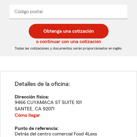
de
producto
del
Código postal
Ingresa
Ingresa
_____
menú
un
un
desplegable
código
código
postal
postal
Obtenga una cotización
de
de
5
5
o continuar con una cotización
dígitos
dígitos
Todas las cotizaciones y documentos serán proporcionados en inglés.
Detalles de la oficina:
Dirección física:
9466 CUYAMACA ST SUITE 101
SANTEE
,
CA
92071
Cómo llegar
Punto de referencia:
Detrás del centro comercial Food 4Less