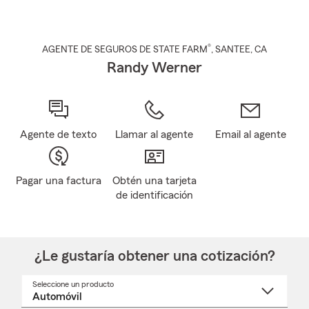
®
AGENTE DE SEGUROS DE STATE FARM
,
SANTEE
, CA
Randy Werner
Agente de texto
Llamar al agente
Email al agente
Pagar una factura
Obtén una tarjeta
de identificación
¿Le gustaría obtener una cotización?
Seleccione un producto
Seleccione
un
nombre